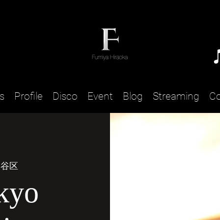
s
Profile
Disco
Event
Blog
Streaming
Co
田谷区
kyo