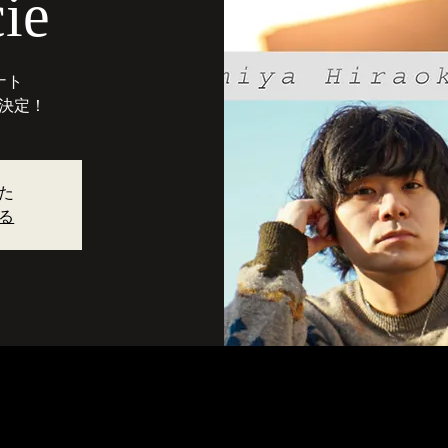
cie
ナト
決定！
た
る