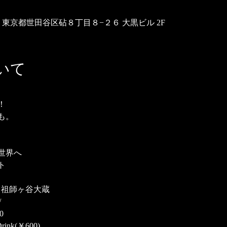
073 東京都世田谷区砧８丁目８−２６ 大黒ビル 2F
いて
！
も。
世界へ
ト
ルシ 祖師ヶ谷大蔵
/
0
nk(￥600)