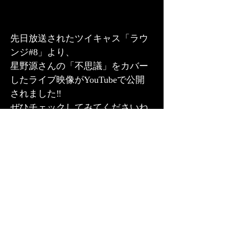
先日放送されたツイキャス「ラウ
ンジ#8」より、
星野源さんの「不思議」をカバー
したライブ映像がYouTubeで公開
されました‼️
ぜひチェックしてみてくださいね
✨ 
■ YouTube「不思議 by 星野源」
https://youtu.be/lST7kzbgi7E
<< Newer
Older >>
​平岡史也 公式サイト