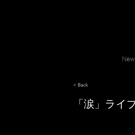
New
< Back
「涙」ライ