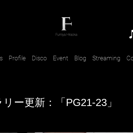
s
Profile
Disco
Event
Blog
Streaming
Co
リー更新：「PG21-23」