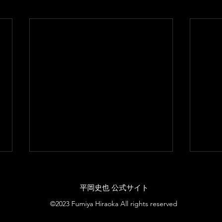
​平岡史也 公式サイト
Kyoto
Miya
©2023 Fumiya Hiraoka All rights reserved