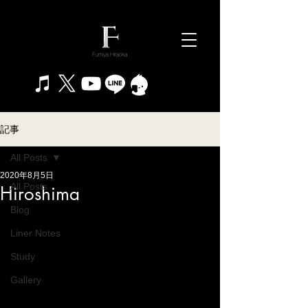
記事
All Posts
2020年8月5日
All Posts
Hiroshima
Blog
Liner Notes
Study
Gallery